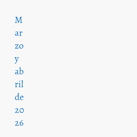
M
ar
zo
y
ab
ril
de
20
26